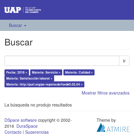
Buscar
Buscar
Ir
Fecha: 2018 ×
Materia: Servicio ×
Materia: Calidad ×
Materia: Satisfacción laboral ×
Materia: http://purl.org/pe-repo/ocde/ford#5.02.04 ×
Mostrar filtros avanzados
La búsqueda no produjo resultados
DSpace software
copyright © 2002-
Theme by
2016
DuraSpace
Contacto
|
Sugerencias