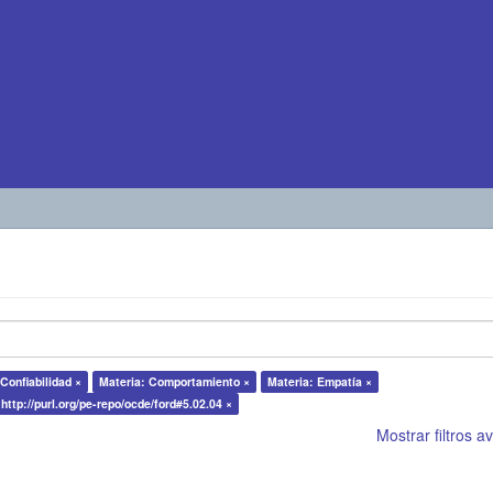
Confiabilidad ×
Materia: Comportamiento ×
Materia: Empatía ×
 http://purl.org/pe-repo/ocde/ford#5.02.04 ×
Mostrar filtros 