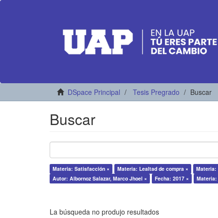
DSpace Principal
Tesis Pregrado
Buscar
Buscar
Materia: Satisfacción ×
Materia: Lealtad de compra ×
Materia: 
Autor: Albornoz Salazar, Marco Jhoel ×
Fecha: 2017 ×
Materia:
La búsqueda no produjo resultados