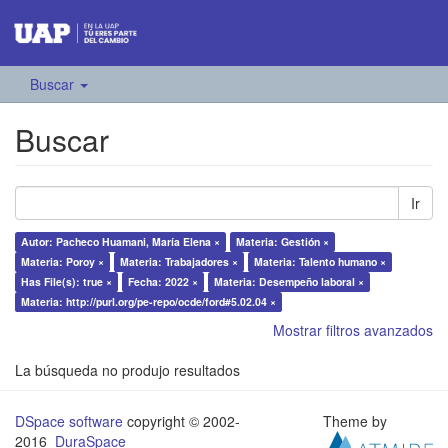
Buscar
Buscar
Ir
Autor: Pacheco Huamani, María Elena ×
Materia: Gestión ×
Materia: Poroy ×
Materia: Trabajadores ×
Materia: Talento humano ×
Has File(s): true ×
Fecha: 2022 ×
Materia: Desempeño laboral ×
Materia: http://purl.org/pe-repo/ocde/ford#5.02.04 ×
Mostrar filtros avanzados
La búsqueda no produjo resultados
DSpace software
copyright © 2002-
Theme by
2016
DuraSpace