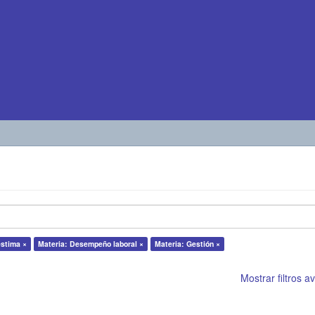
estima ×
Materia: Desempeño laboral ×
Materia: Gestión ×
Mostrar filtros 