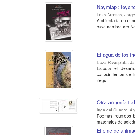
Naymlap : leyen
Lazo Arrasco, Jorg
Ambientada en el n
cuyo nombre era N
El agua de los i
Deza Rivasplata, J
Estudia el desarr
conocimientos de i
riego.
Otra armonía to
Inga del Cuadro, An
Poemas reunidos ba
materiales de soled
El cine de anima