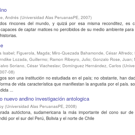
Lino
te, Andrés
(
Universidad Alas PeruanasPE
,
2007
)
dos rincones del mundo, y quizá por esa misma reconditez, es 
 capaces de captar matices no percibidos de su medio ambiente para 
historias.
le
a Isabel
;
Figuerola, Magda
;
Miro-Quezada Bahamonde, César Alfredo
;
rndike Lozada, Guillermo
;
Ramon Ribeyro, Julio
;
Gonzalo Rose, Juan
;
alvo Soriano, César Viacheslav
;
Domínguez Hernández, Carlos
(
Unive
007-08
)
gos son una institución no estudiada en el país; no obstante, han da
forma de vida característica que manifiestan la angustia por el país. so
dida ...
o nuevo andino investigación antologica
py
(
Universidad Alas PeruanasPE
,
2008
)
grada autóctona, sudamericana la más importante del cono sur de
dió por el sur del Perú, Bolivia y el norte de Chile