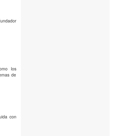
fundador
como los
stemas de
uida con