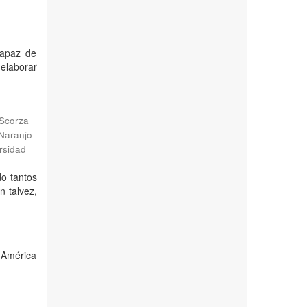
capaz de
elaborar
Scorza
Naranjo
rsidad
do tantos
n talvez,
 América