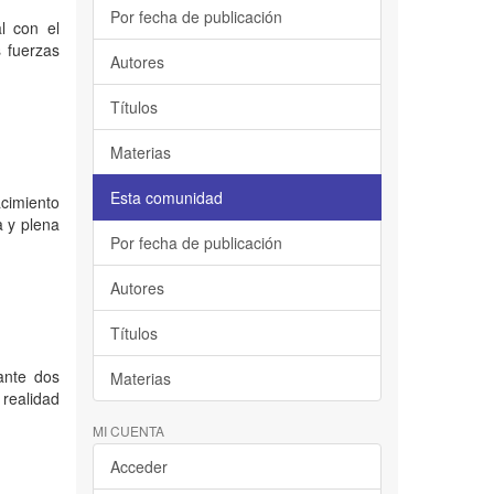
Por fecha de publicación
l con el
s fuerzas
Autores
Títulos
Materias
Esta comunidad
acimiento
a y plena
Por fecha de publicación
Autores
Títulos
rante dos
Materias
realidad
MI CUENTA
Acceder