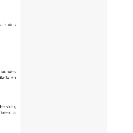
ealizados
ermedades
itado en
he visto,
rimero a