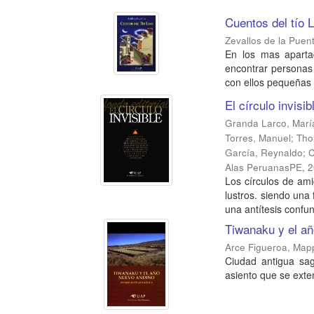
Cuentos del tío 
Zevallos de la Puen
En los mas aparta
encontrar personas
con ellos pequeñas 
El círculo invisib
Granda Larco, Marí
Torres, Manuel
;
Tho
García, Reynaldo
;
C
Alas PeruanasPE
,
2
Los círculos de ami
lustros. siendo una 
una antítesis confun
Tiwanaku y el añ
Arce Figueroa, Map
Ciudad antigua sa
asiento que se exten