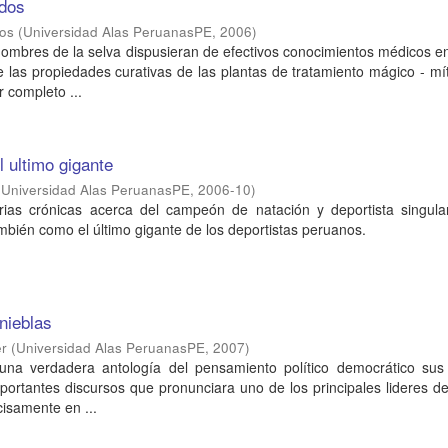
ados
los
(
Universidad Alas PeruanasPE
,
2006
)
hombres de la selva dispusieran de efectivos conocimientos médicos e
las propiedades curativas de las plantas de tratamiento mágico - mí
 completo ...
l ultimo gigante
(
Universidad Alas PeruanasPE
,
2006-10
)
ias crónicas acerca del campeón de natación y deportista singular
mbién como el último gigante de los deportistas peruanos.
inieblas
er
(
Universidad Alas PeruanasPE
,
2007
)
e una verdadera antología del pensamiento político democrático sus
ortantes discursos que pronunciara uno de los principales lideres de
cisamente en ...