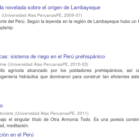
da novelada sobre el origen de Lambayeque
e
(
Universidad Alas PeruanasPE
,
2009-07
)
orte del Perú. Según la leyenda en la región de Lambayeque hubo un 
aylamp.
ncas: sistema de riego en el Perú prehispánico
aime
(
Universidad Alas PeruanasPE
,
2010-03
)
ollo agrícola alcanzado por los pobladores prehispánicos, así 
ngeniería hidráulica que dominaron para construir tan eficientes si
do
tonieta
(
Universidad Alas PeruanasPE
,
2011
)
jo el singular título de Otra Armonía Todo. Es una poesía constr
ad, meditación.
ción en el Perú