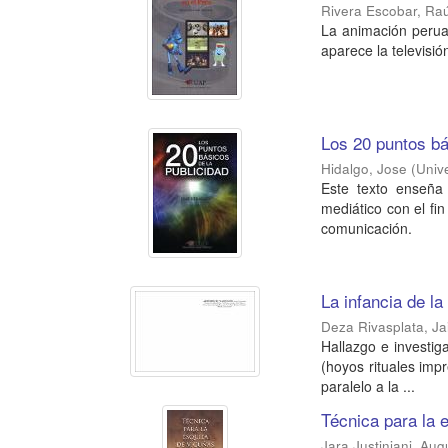
Rivera Escobar, Raú
La animación peruan
aparece la televisi
Los 20 puntos bá
Hidalgo, Jose
(
Univ
Este texto enseña 
mediático con el fin
comunicación.
La infancia de la
Deza Rivasplata, J
Hallazgo e investig
(hoyos rituales imp
paralelo a la ...
Técnica para la 
Jara Justiniani, Aug