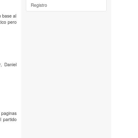
Registro
n base al
tico pero
, Daniel
 paginas
l partido