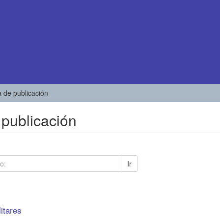
a de publicación
 publicación
Ir
litares