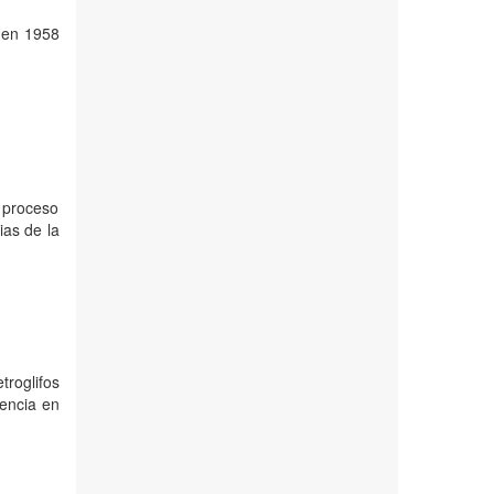
o en 1958
 proceso
ias de la
troglifos
tencia en