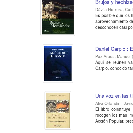
Brujos y hechiz
Dávila Herrera, Car
Es posible que los 
aprovechamiento de 
desconocen casi por
Daniel Carpio : E
Paz Aráos, Manuel
Aquí se reúnen var
Carpio, conocido ta
Una voz en las t
Alva Orlandini, Javi
El libro constituy
recogen los mas imp
Acción Popular, pre