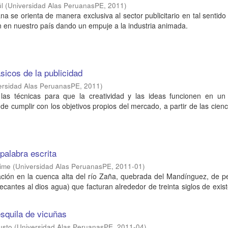
l
(
Universidad Alas PeruanasPE
,
2011
)
a se orienta de manera exclusiva al sector publicitario en tal sentid
ón en nuestro país dando un empuje a la industria animada.
sicos de la publicidad
ersidad Alas PeruanasPE
,
2011
)
las técnicas para que la creatividad y las ideas funcionen en un
 de cumplir con los objetivos propios del mercado, a partir de las cienc
 palabra escrita
aime
(
Universidad Alas PeruanasPE
,
2011-01
)
ación en la cuenca alta del río Zaña, quebrada del Mandínguez, de pe
recantes al dios agua) que facturan alrededor de treinta siglos de exis
esquila de vicuñas
usto
(
Universidad Alas PeruanasPE
,
2011-04
)