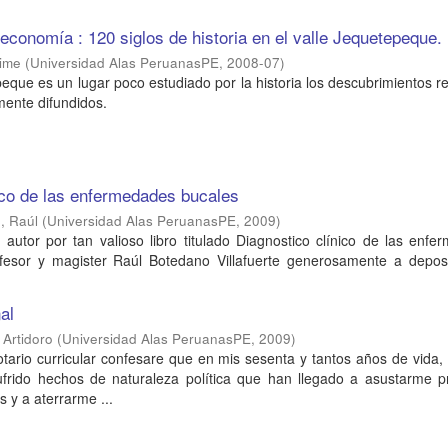
 economía : 120 siglos de historia en el valle Jequetepeque.
aime
(
Universidad Alas PeruanasPE
,
2008-07
)
peque es un lugar poco estudiado por la historia los descubrimientos r
mente difundidos.
ico de las enfermedades bucales
e, Raúl
(
Universidad Alas PeruanasPE
,
2009
)
al autor por tan valioso libro titulado Diagnostico clínico de las enf
fesor y magister Raúl Botedano Villafuerte generosamente a depos
nal
 Artidoro
(
Universidad Alas PeruanasPE
,
2009
)
ario curricular confesare que en mis sesenta y tantos años de vida, 
frido hechos de naturaleza política que han llegado a asustarme p
 y a aterrarme ...