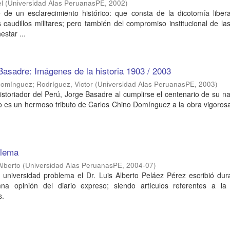
l
(
Universidad Alas PeruanasPE
,
2002
)
 de un esclarecimiento histórico: que consta de la dicotomía libera
s caudillos militares; pero también del compromiso institucional de la
star ...
asadre: Imágenes de la historia 1903 / 2003
 Domínguez
;
Rodríguez, Victor
(
Universidad Alas PeruanasPE
,
2003
)
storiador del Perú, Jorge Basadre al cumplirse el centenario de su n
ro es un hermoso tributo de Carlos Chino Domínguez a la obra vigoros
.
blema
Alberto
(
Universidad Alas PeruanasPE
,
2004-07
)
e universidad problema el Dr. Luis Alberto Peláez Pérez escribió du
a opinión del diario expreso; siendo artículos referentes a la 
s.