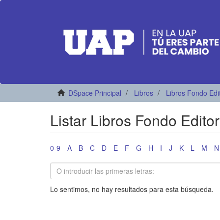
DSpace Principal
Libros
Libros Fondo Edi
Listar Libros Fondo Edito
0-9
A
B
C
D
E
F
G
H
I
J
K
L
M
N
Lo sentimos, no hay resultados para esta búsqueda.