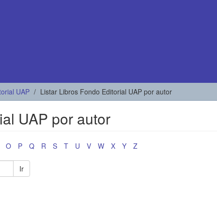
torial UAP
Listar Libros Fondo Editorial UAP por autor
rial UAP por autor
O
P
Q
R
S
T
U
V
W
X
Y
Z
Ir