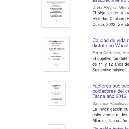
Ureta Alegría, Glori
El objetivo de la i
Historias Clínicas 
Cusco, 2022. Siendo
Calidad de vida 
distrito de Wan
Ferro Carrasco, Ma
El objetivo fue dete
de 11 y 12 años del
Sustantivo básico. ..
Factores socioec
pobladores del c
Tacna año 2016
Sanchez Macchiavel
La investigación bu
dolor dental en los
Alianza, Tacna año 2
Relación entre l