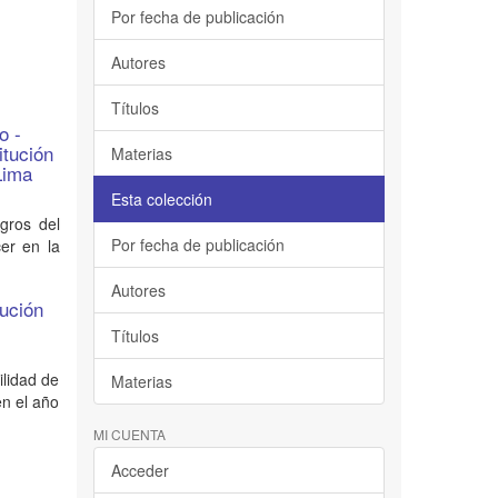
Por fecha de publicación
Autores
Títulos
o -
itución
Materias
Lima
Esta colección
ogros del
Por fecha de publicación
er en la
Autores
tución
Títulos
ilidad de
Materias
en el año
MI CUENTA
Acceder