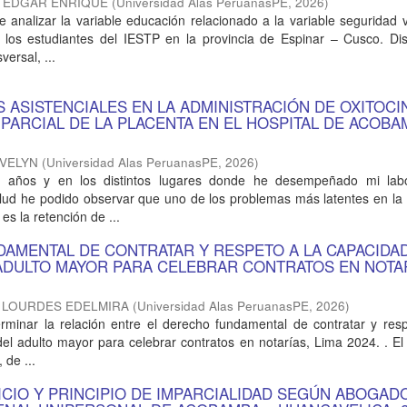
, EDGAR ENRIQUE
(
Universidad Alas PeruanasPE
,
2026
)
ue analizar la variable educación relacionado a la variable seguridad v
los estudiantes del IESTP en la provincia de Espinar – Cusco. Di
versal, ...
 ASISTENCIALES EN LA ADMINISTRACIÓN DE OXITOCI
 PARCIAL DE LA PLACENTA EN EL HOSPITAL DE ACOB
EVELYN
(
Universidad Alas PeruanasPE
,
2026
)
s años y en los distintos lugares donde he desempeñado mi la
alud he podido observar que uno de los problemas más latentes en la
es la retención de ...
AMENTAL DE CONTRATAR Y RESPETO A LA CAPACIDA
 ADULTO MAYOR PARA CELEBRAR CONTRATOS EN NOTA
 LOURDES EDELMIRA
(
Universidad Alas PeruanasPE
,
2026
)
erminar la relación entre el derecho fundamental de contratar y res
del adulto mayor para celebrar contratos en notarías, Lima 2024. . E
 de ...
ICIO Y PRINCIPIO DE IMPARCIALIDAD SEGÚN ABOGAD