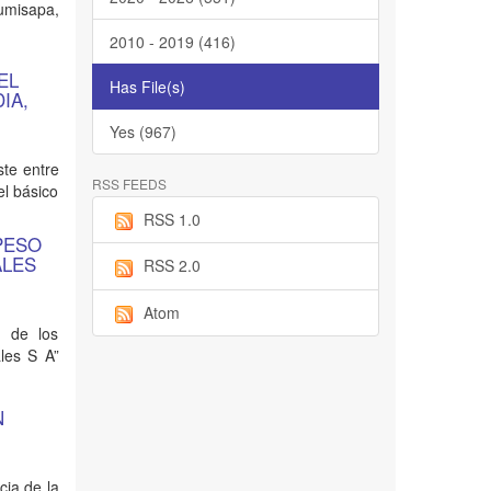
umisapa,
2010 - 2019 (416)
EL
Has File(s)
IA,
Yes (967)
ste entre
RSS FEEDS
el básico
RSS 1.0
PESO
ALES
RSS 2.0
Atom
d de los
les S A”
N
cia de la