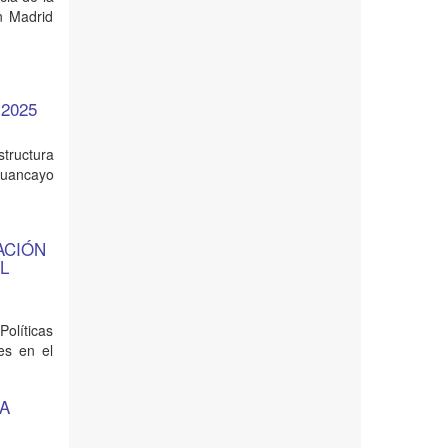
ón Madrid
2025
tructura
Huancayo
ACIÓN
L
Políticas
es en el
LA