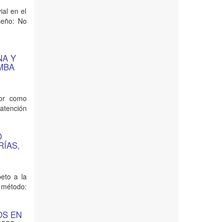
ial en el
seño: No
NA Y
AMBA
bor como
 atención
D
RÍAS,
peto a la
l método:
OS EN