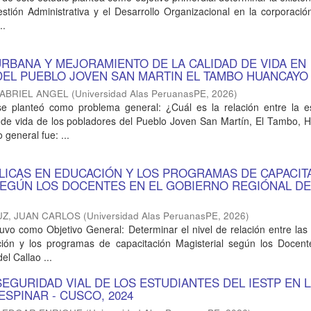
estión Administrativa y el Desarrollo Organizacional en la corporaci
..
RBANA Y MEJORAMIENTO DE LA CALIDAD DE VIDA EN
EL PUEBLO JOVEN SAN MARTIN EL TAMBO HUANCAYO 
GABRIEL ANGEL
(
Universidad Alas PeruanasPE
,
2026
)
se planteó como problema general: ¿Cuál es la relación entre la es
d de vida de los pobladores del Pueblo Joven San Martín, El Tambo, 
 general fue: ...
BLICAS EN EDUCACIÓN Y LOS PROGRAMAS DE CAPACIT
SEGÚN LOS DOCENTES EN EL GOBIERNO REGIÓNAL DE
UZ, JUAN CARLOS
(
Universidad Alas PeruanasPE
,
2026
)
 tuvo como Objetivo General: Determinar el nivel de relación entre las 
ión y los programas de capacitación Magisterial según los Docent
l Callao ...
EGURIDAD VIAL DE LOS ESTUDIANTES DEL IESTP EN 
ESPINAR - CUSCO, 2024