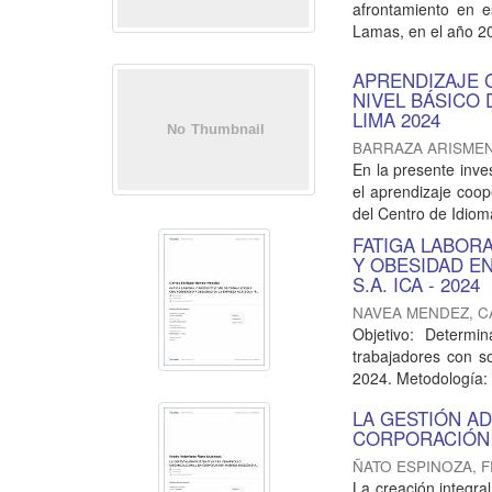
afrontamiento en 
Lamas, en el año 20
APRENDIZAJE 
NIVEL BÁSICO 
LIMA 2024
BARRAZA ARISMEN
En la presente inve
el aprendizaje coope
del Centro de Idioma
FATIGA LABOR
Y OBESIDAD E
S.A. ICA - 2024
NAVEA MENDEZ, 
Objetivo: Determin
trabajadores con s
2024. Metodología: L
LA GESTIÓN A
CORPORACIÓN 
ÑATO ESPINOZA, 
La creación integral