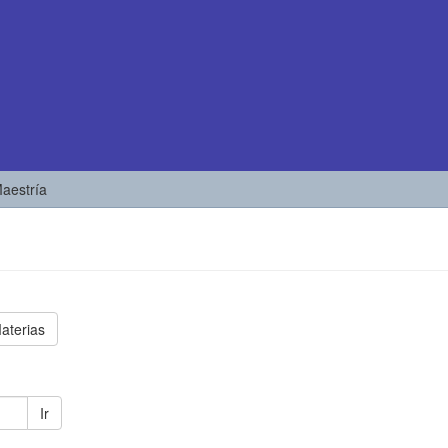
Maestría
aterias
Ir