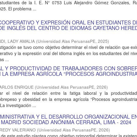
estudiantes de la I. E. N° 0753 Luis Alejandro Gómez Gonzales, R
25. El problema ...
COOPERATIVO Y EXPRESIÓN ORAL EN ESTUDIANTES D
DE INGLÉS DEL CENTRO DE IDIOMAS CAYETANO HERED
DI, LADY AMALIA
(
Universidad Alas PeruanasPE
,
2025
)
stigación se tuvo como objetivo determinar el nivel de relación que exi
rativo y la expresión oral del idioma inglés en los estudiantes del niv
s ...
AL Y PRODUCTIVIDAD DE TRABAJADORES CON SOBRE
N LA EMPRESA AGRÍCOLA “PROCESOS AGROINDUSTRI
CARLOS ENRIQUE
(
Universidad Alas PeruanasPE
,
2026
)
ar el nivel de relación entre la fatiga laboral y la productivida
obrepeso y obesidad en la empresa agrícola “Procesos agroindustria
a investigación ...
DMINISTRATIVA Y EL DESARROLLO ORGANIZACIONAL E
MADRID SOCIEDAD ANÓNIMA CERRADA, LIMA - 2024
FREDY VALERIANO
(
Universidad Alas PeruanasPE
,
2026
)
 de este estudio plantea como objetivo primordial determinar la existen