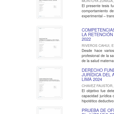
MONTOYA ZUÑIGA
El presente tesis f
comportamiento de 
experimental – trans
COMPETENCIAS
LA RETENCIÓN
2022
RIVEROS CAHUI, 
Desde hace vario
profesional de la s
de la salud materna 
DERECHO FUND
JURÍDICA DEL
LIMA 2024
CHAVEZ FAUSTOR,
El objetivo fue det
capacidad jurídica 
hipotético deductivo,
PRUEBA DE OF