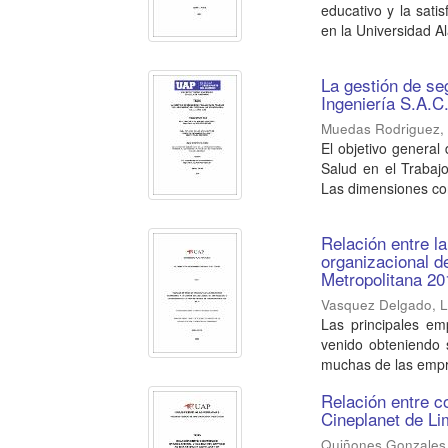
educativo y la sati
en la Universidad Al
La gestión de se
Ingeniería S.A.C
Muedas Rodriguez, 
El objetivo general
Salud en el Trabaj
Las dimensiones con
Relación entre l
organizacional 
Metropolitana 20
Vasquez Delgado, Lu
Las principales em
venido obteniendo 
muchas de las empr
Relación entre c
Cineplanet de Li
Quiñones Gonzales