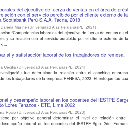
orales del ejecutivo de fuerza de ventas en el área de pré
elación con el servicio percibido por el cliente externo de la
ra Scotiabank Perú S.A.A. Tacna, 2018
Dariela Mariné
(
Universidad Alas PeruanasPE
,
2021
)
gación “Competencias laborales del ejecutivo de fuerza de ventas en e
s y su relación con el servicio percibido por el cliente externo de l
k ...
rial y satisfacción laboral de los trabajadores de remesa,
a Cecilia
(
Universidad Alas PeruanasPE
,
2024
)
investigación fue determinar la relación entre el coaching empresar
l de los trabajadores de la empresa RENESA, 2023. El enfoque fue cuan
onal y desempeño laboral en los docentes del IESTPE Sarg
o Lores Tenazoa - ETE, Lima 2022
ana Rocio
(
Universidad Alas PeruanasPE
,
2023
)
 tiene por objetivo general determinar el nivel de relación entre 
l desempeño laboral en los docentes del IESTPE Sgto. 2do. Fernan