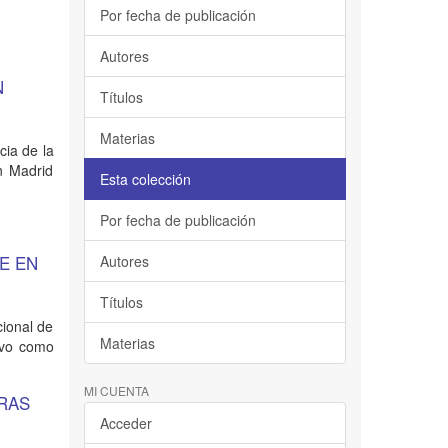
Por fecha de publicación
Autores
N
Títulos
Materias
cia de la
ón Madrid
Esta colección
Por fecha de publicación
E EN
Autores
Títulos
cional de
Materias
uvo como
MI CUENTA
ERAS
Acceder