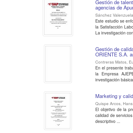
Gestión de talen
agencias de Apu
Sánchez Valenzuela,
Este estudio se enf
la Satisfacción Lab
La investigación con
Gestión de calid
ORIENTE S.A. a
Contreras Matos, E
En el presente trab
la Empresa AJEPER
investigación básica, 
Marketing y cali
Quispe Arcos, Hans
El objetivo de la pr
calidad de servicios
descriptivo ...