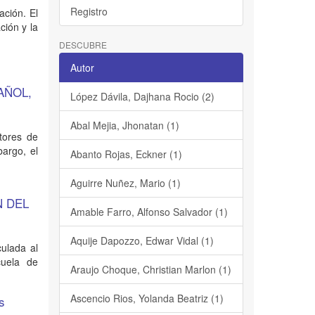
Registro
ación. El
ción y la
DESCUBRE
Autor
AÑOL,
López Dávila, Dajhana Rocio (2)
Abal Mejia, Jhonatan (1)
tores de
bargo, el
Abanto Rojas, Eckner (1)
Aguirre Nuñez, Mario (1)
N DEL
Amable Farro, Alfonso Salvador (1)
Aquije Dapozzo, Edwar Vidal (1)
culada al
cuela de
Araujo Choque, Christian Marlon (1)
Ascencio Rios, Yolanda Beatriz (1)
as