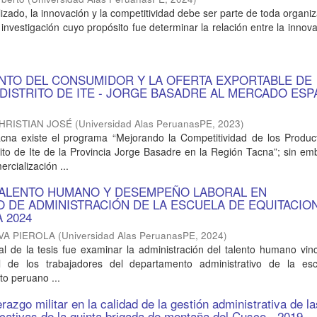
zado, la innovación y la competitividad debe ser parte de toda organiz
investigación cuyo propósito fue determinar la relación entre la innova
.
TO DEL CONSUMIDOR Y LA OFERTA EXPORTABLE DE
DISTRITO DE ITE - JORGE BASADRE AL MERCADO ESP
HRISTIAN JOSÉ
(
Universidad Alas PeruanasPE
,
2023
)
cna existe el programa “Mejorando la Competitividad de los Produc
ito de Ite de la Provincia Jorge Basadre en la Región Tacna”; sin em
cialización ...
TALENTO HUMANO Y DESEMPEÑO LABORAL EN
 DE ADMINISTRACIÓN DE LA ESCUELA DE EQUITACIO
A 2024
VA PIEROLA
(
Universidad Alas PeruanasPE
,
2024
)
pal de la tesis fue examinar la administración del talento humano vin
al de los trabajadores del departamento administrativo de la es
ito peruano ...
derazgo militar en la calidad de la gestión administrativa de l
ucativas de la quinta brigada de montaña del Cusco - 2019