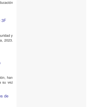
Educación
e 3F
guridad y
a, 2023.
a
ión, han
a su vez
es de