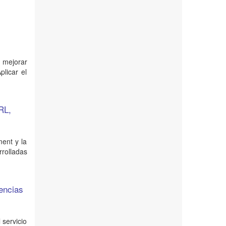
a mejorar
licar el
RL,
ment y la
rolladas
iencias
 servicio