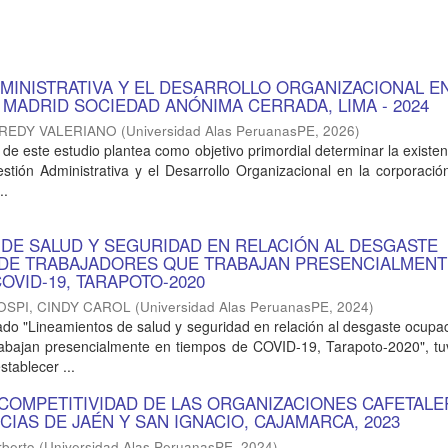
DMINISTRATIVA Y EL DESARROLLO ORGANIZACIONAL E
MADRID SOCIEDAD ANÓNIMA CERRADA, LIMA - 2024
FREDY VALERIANO
(
Universidad Alas PeruanasPE
,
2026
)
 de este estudio plantea como objetivo primordial determinar la existen
estión Administrativa y el Desarrollo Organizacional en la corporaci
..
 DE SALUD Y SEGURIDAD EN RELACIÓN AL DESGASTE
DE TRABAJADORES QUE TRABAJAN PRESENCIALMENT
OVID-19, TARAPOTO-2020
SPI, CINDY CAROL
(
Universidad Alas PeruanasPE
,
2024
)
do "Lineamientos de salud y seguridad en relación al desgaste ocupa
rabajan presencialmente en tiempos de COVID-19, Tarapoto-2020", t
stablecer ...
 COMPETITIVIDAD DE LAS ORGANIZACIONES CAFETAL
CIAS DE JAÉN Y SAN IGNACIO, CAJAMARCA, 2023
rberto
(
Universidad Alas PeruanasPE
,
2024
)