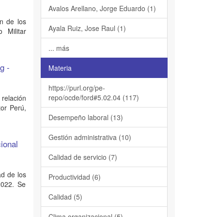
Avalos Arellano, Jorge Eduardo (1)
n de los
Ayala Ruiz, Jose Raul (1)
 Militar
... más
g -
Materia
https://purl.org/pe-
repo/ocde/ford#5.02.04 (117)
 relación
tor Perú,
Desempeño laboral (13)
Gestión administrativa (10)
cional
Calidad de servicio (7)
ad de los
Productividad (6)
2022. Se
Calidad (5)
Clima organizacional (5)