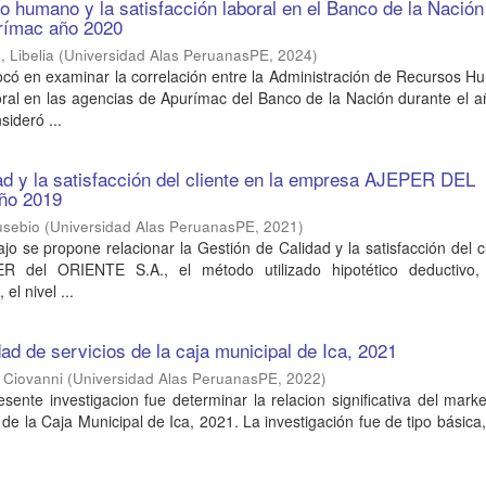
to humano y la satisfacción laboral en el Banco de la Nación
rímac año 2020
 Libelia
(
Universidad Alas PeruanasPE
,
2024
)
ocó en examinar la correlación entre la Administración de Recursos 
oral en las agencias de Apurímac del Banco de la Nación durante el 
sideró ...
ad y la satisfacción del cliente en la empresa AJEPER DEL
ño 2019
usebio
(
Universidad Alas PeruanasPE
,
2021
)
ajo se propone relacionar la Gestión de Calidad y la satisfacción del c
 del ORIENTE S.A., el método utilizado hipotético deductivo,
el nivel ...
dad de servicios de la caja municipal de Ica, 2021
 Ciovanni
(
Universidad Alas PeruanasPE
,
2022
)
esente investigacion fue determinar la relacion significativa del marke
 de la Caja Municipal de Ica, 2021. La investigación fue de tipo básica,