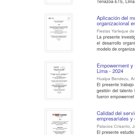
Tenazoa-ETE, Lima 
Aplicación del mo
organizacional e
Fiestas Yarleque de
La presente investi
el desarrollo orga
modelo de organizac
Empowerment y g
Lima - 2024
Hualpa Bendezu, An
El presente trabajo
gestión del talent
fueron empowernet c
Calidad del servi
empresariales y 
Palacios Crisanto, J
El presente estudio 