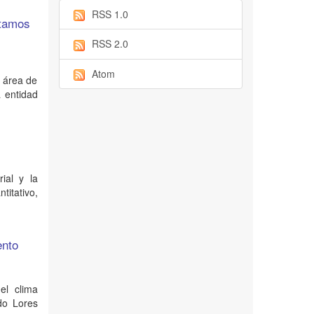
RSS 1.0
stamos
RSS 2.0
Atom
l área de
a entidad
ial y la
titativo,
ento
el clima
do Lores