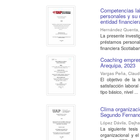
Competencias lab
personales y su r
entidad financie
Hernández Quenta, 
La presente investi
préstamos personale
financiera Scotiaban
Coaching empresa
Arequipa, 2023
Vargas Peña, Claudi
El objetivo de la 
satisfacción labora
tipo básico, nivel ...
Clima organizaci
Segundo Fernand
López Dávila, Dajh
La siguiente tesis
organizacional y e