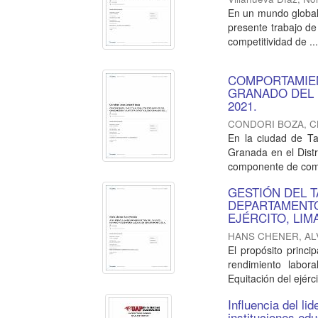
En un mundo globali
presente trabajo de 
competitividad de ..
COMPORTAMIEN
GRANADO DEL 
2021.
CONDORI BOZA, C
En la ciudad de Ta
Granada en el Distr
componente de comer
GESTIÓN DEL 
DEPARTAMENTO
EJÉRCITO, LIM
HANS CHENER, AL
El propósito princi
rendimiento labor
Equitación del ejérc
Influencia del li
instituciones ed