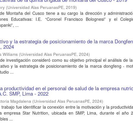
nry
(
Universidad Alas PeruanasPE
,
2019
)
de Montaña del Cusco tiene a su cargo la dirección y administració
ciones Educativas: I.E. “Coronel Francisco Bolognesi” y el Colegio
panki”, ...
tivo y la estrategia de posicionamiento de la marca Dongfen
, 2024
s Williams
(
Universidad Alas PeruanasPE
,
2024
)
de investigación consideró como su objetivo principal el análisis de la
rativo y la estrategia de posicionamiento de la marca dongfeng - mo
udio ...
la productividad en el personal de salud de la empresa nutri
.A.C. SMP, Lima - 2022
ctoria Magdalena
(
Universidad Alas PeruanasPE
,
2024
)
 trabajo fue identificar la conexión entre la motivación y la productivid
la empresa Star Nutrition, ubicada en SMP, Lima, durante el año 
les ...