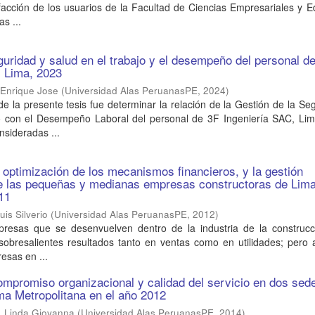
sfacción de los usuarios de la Facultad de Ciencias Empresariales y 
as ...
guridad y salud en el trabajo y el desempeño del personal d
. Lima, 2023
Enrique Jose
(
Universidad Alas PeruanasPE
,
2024
)
 de la presente tesis fue determinar la relación de la Gestión de la Se
o con el Desempeño Laboral del personal de 3F Ingeniería SAC, Lim
sideradas ...
a optimización de los mecanismos financieros, y la gestión
de las pequeñas y medianas empresas constructoras de Lim
11
is Silverio
(
Universidad Alas PeruanasPE
,
2012
)
presas que se desenvuelven dentro de la industria de la construcc
sobresalientes resultados tanto en ventas como en utilidades; pero 
esas en ...
ompromiso organizacional y calidad del servicio en dos sed
ma Metropolitana en el año 2012
, Linda Giovanna
(
Universidad Alas PeruanasPE
,
2014
)