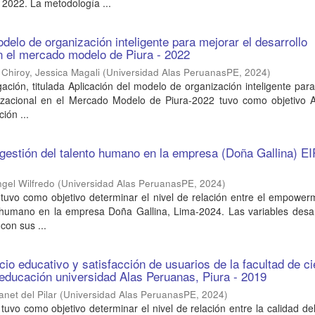
2022. La metodología ...
delo de organización inteligente para mejorar el desarrollo
n el mercado modelo de Piura - 2022
 Chiroy, Jessica Magali
(
Universidad Alas PeruanasPE
,
2024
)
gación, titulada Aplicación del modelo de organización inteligente par
nizacional en el Mercado Modelo de Piura-2022 tuvo como objetivo Ap
ión ...
estión del talento humano en la empresa (Doña Gallina) EI
gel Wilfredo
(
Universidad Alas PeruanasPE
,
2024
)
 tuvo como objetivo determinar el nivel de relación entre el empower
o humano en la empresa Doña Gallina, Lima-2024. Las variables desar
on sus ...
cio educativo y satisfacción de usuarios de la facultad de c
educación universidad Alas Peruanas, Piura - 2019
anet del Pilar
(
Universidad Alas PeruanasPE
,
2024
)
tuvo como objetivo determinar el nivel de relación entre la calidad del