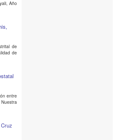
yali, Año
his,
trital de
alidad de
estatal
ión entre
 Nuestra
a Cruz