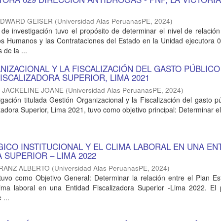
EDWARD GEISER
(
Universidad Alas PeruanasPE
,
2024
)
 de investigación tuvo el propósito de determinar el nivel de relación
s Humanos y las Contrataciones del Estado en la Unidad ejecutora 0
 de la ...
IZACIONAL Y LA FISCALIZACIÓN DEL GASTO PÚBLICO
ISCALIZADORA SUPERIOR, LIMA 2021
 JACKELINE JOANE
(
Universidad Alas PeruanasPE
,
2024
)
igación titulada Gestión Organizacional y la Fiscalización del gasto p
zadora Superior, Lima 2021, tuvo como objetivo principal: Determinar el
ICO INSTITUCIONAL Y EL CLIMA LABORAL EN UNA EN
 SUPERIOR – LIMA 2022
FRANZ ALBERTO
(
Universidad Alas PeruanasPE
,
2024
)
 tuvo como Objetivo General: Determinar la relación entre el Plan Es
 clima laboral en una Entidad Fiscalizadora Superior -Lima 2022. El
 ...