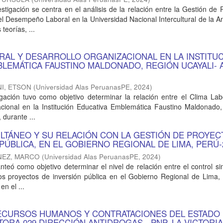
estigación se centra en el análisis de la relación entre la Gestión de
 Desempeño Laboral en la Universidad Nacional Intercultural de la A
teorías, ...
ORAL Y DESARROLLO ORGANIZACIONAL EN LA INSTITU
BLEMÁTICA FAUSTINO MALDONADO, REGIÓN UCAYALI- 
I, ETSON
(
Universidad Alas PeruanasPE
,
2024
)
gación tuvo como objetivo determinar la relación entre el Clima Lab
acional en la Institución Educativa Emblemática Faustino Maldonado,
 durante ...
LTÁNEO Y SU RELACIÓN CON LA GESTIÓN DE PROYEC
PÚBLICA, EN EL GOBIERNO REGIONAL DE LIMA, PERÚ-
NEZ, MARCO
(
Universidad Alas PeruanasPE
,
2024
)
anteó como objetivo determinar el nivel de relación entre el control s
los proyectos de inversión pública en el Gobierno Regional de Lima,
n el ...
ECURSOS HUMANOS Y CONTRATACIONES DEL ESTADO 
ORA 029 DIRECCIÓN ANTIDROGAS - PNP, LA VICTORIA