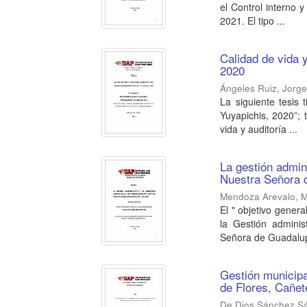
el Control interno 
2021. El tipo ...
Calidad de vida y
2020
Ángeles Ruiz, Jorge
La siguiente tesis 
Yuyapichis, 2020”; 
vida y auditoría ...
La gestión admini
Nuestra Señora 
Mendoza Arevalo, M
El " objetivo genera
la Gestión adminis
Señora de Guadalup
Gestión municipal
de Flores, Cañet
De Dios Sánchez Sá