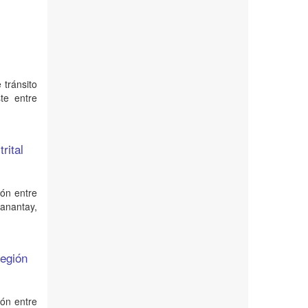
 tránsito
te entre
rital
ión entre
Manantay,
región
ión entre