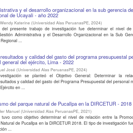
strativa y el desarrollo organizacional en la sub gerencia d
ional de Ucayali - año 2022
 Wendy Katerine
(
Universidad Alas PeruanasPE
,
2024
)
l del presente trabajo de investigación fue determinar el nivel de 
 Gestión Administrativa y el Desarrollo Organizacional en la Sub Ge
Regional ...
resultados y calidad del gasto del programa presupuestal p
el general del ejército, Lima - 2022
uel José
(
Universidad Alas PeruanasPE
,
2024
)
vestigación se planteó el Objetivo General: Determinar la rela
ultados y calidad del gasto del Programa Presupuestal del personal mi
jército en ...
ismo del parque natural de Pucallpa en la DIRCETUR - 2018
der Manuel
(
Universidad Alas PeruanasPE
,
2021
)
s tuvo como objetivo determinar el nivel de relación entre la Promo
Natural de Pucallpa en la DIRCETUR 2018. El tipo de investigación fu
ión ...