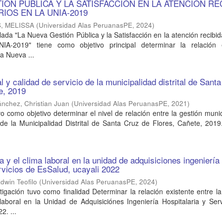
IÓN PÚBLICA Y LA SATISFACCIÓN EN LA ATENCIÓN RE
IOS EN LA UNIA-2019
, MELISSA
(
Universidad Alas PeruanasPE
,
2024
)
ulada "La Nueva Gestión Pública y la Satisfacción en la atención recibid
IA-2019" tiene como objetivo principal determinar la relación 
a Nueva ...
 y calidad de servicio de la municipalidad distrital de Sant
e, 2019
nchez, Christian Juan
(
Universidad Alas PeruanasPE
,
2021
)
vo como objetivo determinar el nivel de relación entre la gestión munic
 de la Municipalidad Distrital de Santa Cruz de Flores, Cañete, 201
a y el clima laboral en la unidad de adquisiciones ingeniería
ervicios de EsSalud, ucayali 2022
win Teofilo
(
Universidad Alas PeruanasPE
,
2024
)
tigación tuvo como finalidad Determinar la relación existente entre l
laboral en la Unidad de Adquisiciónes Ingeniería Hospitalaria y Ser
2. ...