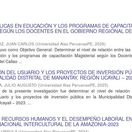
BLICAS EN EDUCACIÓN Y LOS PROGRAMAS DE CAPACIT
SEGÚN LOS DOCENTES EN EL GOBIERNO REGIÓNAL DE
UZ, JUAN CARLOS
(
Universidad Alas PeruanasPE
,
2026
)
 tuvo como Objetivo General: Determinar el nivel de relación entre las 
ión y los programas de capacitación Magisterial según los Docent
l Callao ...
ÓN DEL USUARIO Y LOS PROYECTOS DE INVERSIÓN PÚ
ALIDAD DISTRITAL DE MANANTAY, REGIÓN UCAYALI – 20
A, JULIO AUGUSTO
(
Universidad Alas PeruanasPE
,
2025
)
l de la presente investigación fue determinar el nivel de relación 
suario y los proyectos de inversión pública en la Municipalidad Dis
ayali – 2023. ...
E RECURSOS HUMANOS Y EL DESEMPEÑO LABORAL EN
NACIONAL INTERCULTURAL DE LA AMAZONIA-2023
 URSULA
(
Universidad Alas PeruanasPE
,
2024
)