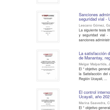
Sanciones admini
seguridad vial - 
Lescano Gómez, Gab
La siguiente tesis t
y seguridad vial -
sanciones administra
La satisfacción d
de Manantay, reg
Melgar Malpartida, 
El " objetivo genera
la Satisfacción del
Región Ucayali, ...
El control intern
Ucayali, año 202
Marina Saavedra, C
El " objetivo genera