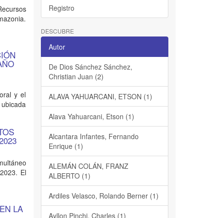
Registro
 Recursos
mazonia.
DESCUBRE
Autor
CIÓN
AÑO
De Dios Sánchez Sánchez,
Christian Juan (2)
oral y el
ALAVA YAHUARCANI, ETSON (1)
 ubicada
Alava Yahuarcani, Etson (1)
TOS
Alcantara Infantes, Fernando
2023
Enrique (1)
imultáneo
ALEMÁN COLÁN, FRANZ
 2023. El
ALBERTO (1)
Ardiles Velasco, Rolando Berner (1)
EN LA
Ayllon Pinchi, Charles (1)
 –