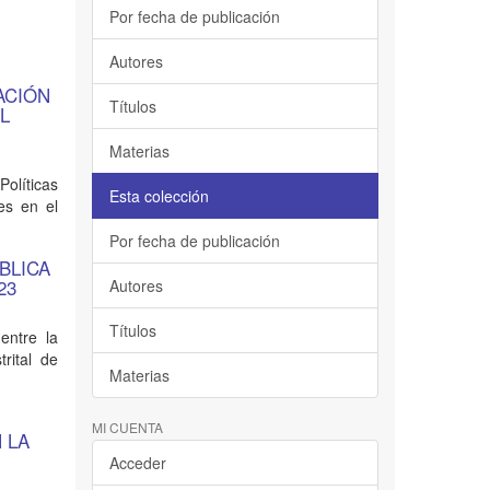
Por fecha de publicación
Autores
ACIÓN
Títulos
L
Materias
Políticas
Esta colección
es en el
Por fecha de publicación
BLICA
23
Autores
Títulos
entre la
trital de
Materias
MI CUENTA
 LA
Acceder