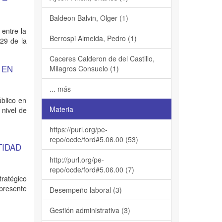
Baldeon Balvin, Olger (1)
 entre la
Berrospi Almeida, Pedro (1)
29 de la
Caceres Calderon de del Castillo,
 EN
Milagros Consuelo (1)
... más
úblico en
Materia
 nivel de
https://purl.org/pe-
repo/ocde/ford#5.06.00 (53)
TIDAD
http://purl.org/pe-
repo/ocde/ford#5.06.00 (7)
tratégico
 presente
Desempeño laboral (3)
Gestión administrativa (3)