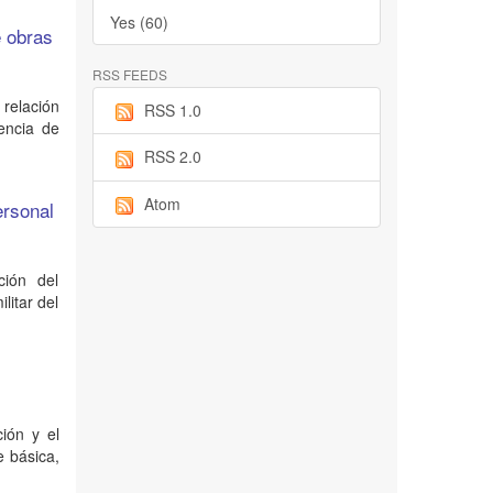
Yes (60)
e obras
RSS FEEDS
relación
RSS 1.0
rencia de
RSS 2.0
Atom
ersonal
ción del
litar del
ción y el
e básica,