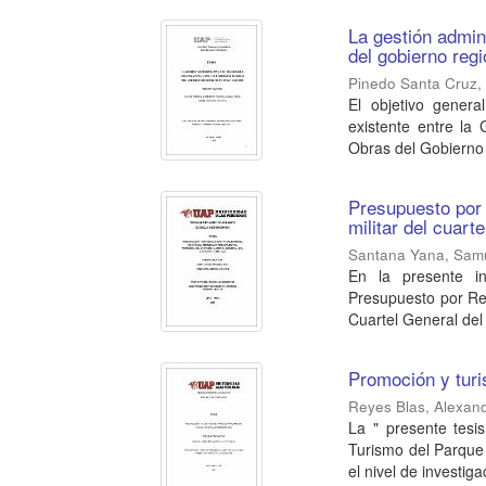
La gestión admini
del gobierno reg
Pinedo Santa Cruz,
El objetivo genera
existente entre la
Obras del Gobierno 
Presupuesto por 
militar del cuart
Santana Yana, Sam
En la presente in
Presupuesto por Res
Cuartel General del E
Promoción y tur
Reyes Blas, Alexan
La " presente tesi
Turismo del Parque 
el nivel de investigac