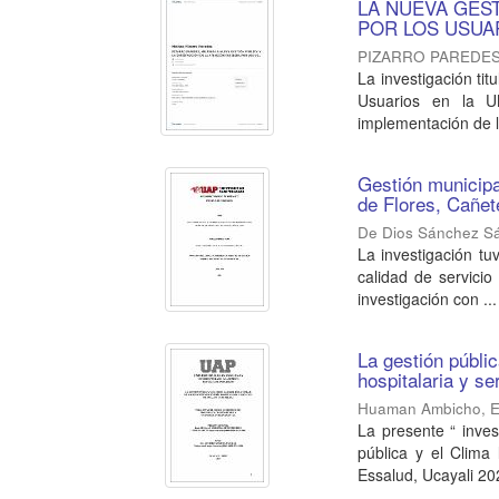
LA NUEVA GEST
POR LOS USUAR
PIZARRO PAREDES
La investigación tit
Usuarios en la UN
implementación de l
Gestión municipal
de Flores, Cañet
De Dios Sánchez Sá
La investigación tu
calidad de servicio
investigación con ...
La gestión públic
hospitalaria y s
Huaman Ambicho, Ed
La presente “ inves
pública y el Clima 
Essalud, Ucayali 202