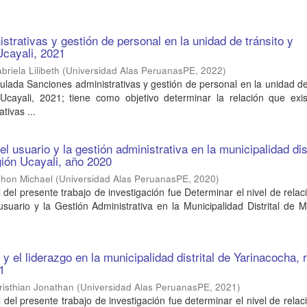
strativas y gestión de personal en la unidad de tránsito y
Ucayali, 2021
riela Lilibeth
(
Universidad Alas PeruanasPE
,
2022
)
itulada Sanciones administrativas y gestión de personal en la unidad de
 Ucayali, 2021; tiene como objetivo determinar la relación que exis
tivas ...
el usuario y la gestión administrativa en la municipalidad dist
ión Ucayali, año 2020
Jhon Michael
(
Universidad Alas PeruanasPE
,
2020
)
l del presente trabajo de investigación fue Determinar el nivel de relac
 usuario y la Gestión Administrativa en la Municipalidad Distrital de 
o y el liderazgo en la municipalidad distrital de Yarinacocha, 
1
risthian Jonathan
(
Universidad Alas PeruanasPE
,
2021
)
l del presente trabajo de investigación fue determinar el nivel de relac