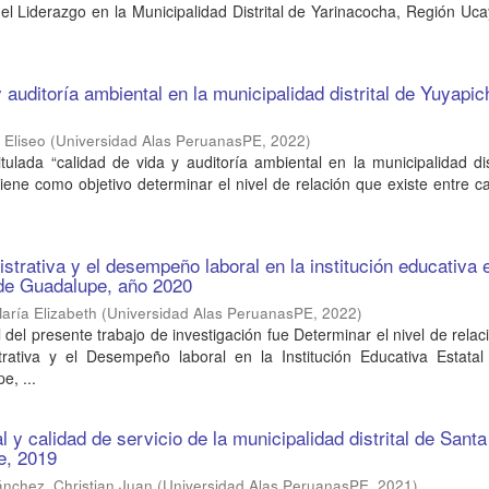
y el Liderazgo en la Municipalidad Distrital de Yarinacocha, Región Uca
 auditoría ambiental en la municipalidad distrital de Yuyapic
 Eliseo
(
Universidad Alas PeruanasPE
,
2022
)
titulada “calidad de vida y auditoría ambiental en la municipalidad dis
tiene como objetivo determinar el nivel de relación que existe entre c
strativa y el desempeño laboral en la institución educativa 
de Guadalupe, año 2020
aría Elizabeth
(
Universidad Alas PeruanasPE
,
2022
)
l del presente trabajo de investigación fue Determinar el nivel de relac
trativa y el Desempeño laboral en la Institución Educativa Estatal
e, ...
 y calidad de servicio de la municipalidad distrital de Sant
e, 2019
nchez, Christian Juan
(
Universidad Alas PeruanasPE
,
2021
)