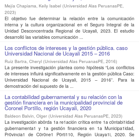
Mejía Chapiama, Keily Isabel
(
Universidad Alas PeruanasPE
,
2023
)
El objetivo fue determinar la relación entre la comunicación
interna y la cultura organizacional en el Seguro Integral de la
Unidad Desconcentrada Regional de Ucayali, 2023. El estudio
desarrolló las variables comunicación ...
Los conflictos de intereses y la gestión pública. caso
Universidad Nacional de Ucayali 2015 – 2016
Ruiz Bartra, Cheryl
(
Universidad Alas PeruanasPE
,
2016
)
La presente investigación plantea como hipótesis “Los conflictos
de intereses influirá significativamente en la gestión pública Caso:
Universidad Nacional de Ucayali, 2015 – 2016”. Para la
demostración del supuesto de la ...
La contabilidad gubernamental y su relación con la
gestión financiera en la municipalidad provincial de
Coronel Portillo, región Ucayali, 2020
Baldeon Balvin, Olger
(
Universidad Alas PeruanasPE
,
2023
)
La investigación ab0rda 1a re1ación crítica entre 1a c0ntabi1idad
gubernamenta1 y 1a gestión financiera en 1a Municipa1idad,
Pr0vincia1 de C0r0ne1 P0rti110, Región Ucaya1i, 2020. Se