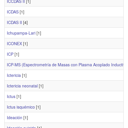
ICCDAS II
[1]
ICDAS
[1]
ICDAS II
[4]
Ichupampa-Lari
[1]
ICONEX
[1]
ICP
[1]
ICP-MS (Espectrometría de Masas con Plasma Acoplado Inductiv
Ictericia
[1]
Ictericia neonatal
[1]
Ictus
[1]
Ictus isquémico
[1]
Ideación
[1]