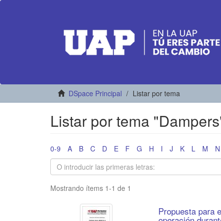
DSpace Principal
Listar por tema
Listar por tema "Dampers
0-9
A
B
C
D
E
F
G
H
I
J
K
L
M
N
Mostrando ítems 1-1 de 1
Propuesta para e
operación durant