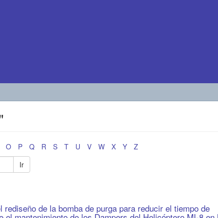
"
O
P
Q
R
S
T
U
V
W
X
Y
Z
Ir
l rediseño de la bomba de purga para reducir el tiempo de
e el mantenimiento de los Dampers del Helicóptero MI-8 en 