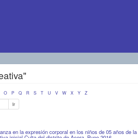
eativa"
O
P
Q
R
S
T
U
V
W
X
Y
Z
Ir
danza en la expresión corporal en los niños de 05 años de la
tiva inicial Culta del distrito de Acora, Puno 2016