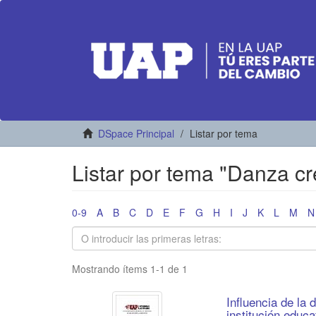
DSpace Principal
Listar por tema
Listar por tema "Danza cr
0-9
A
B
C
D
E
F
G
H
I
J
K
L
M
N
Mostrando ítems 1-1 de 1
Influencia de la 
institución educa