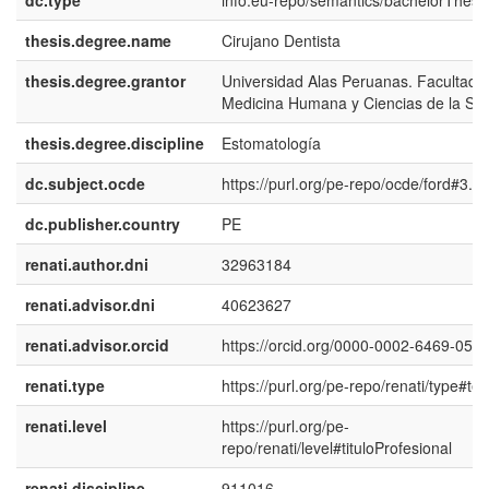
dc.type
info:eu-repo/semantics/bachelorThesi
thesis.degree.name
Cirujano Dentista
thesis.degree.grantor
Universidad Alas Peruanas. Facultad 
Medicina Humana y Ciencias de la Sa
thesis.degree.discipline
Estomatología
dc.subject.ocde
https://purl.org/pe-repo/ocde/ford#3.0
dc.publisher.country
PE
renati.author.dni
32963184
renati.advisor.dni
40623627
renati.advisor.orcid
https://orcid.org/0000-0002-6469-050
renati.type
https://purl.org/pe-repo/renati/type#tes
renati.level
https://purl.org/pe-
repo/renati/level#tituloProfesional
renati.discipline
911016