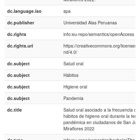
dc.language.iso
spa
dc.publisher
Universidad Alas Peruanas
dc.rights
info:eu-repo/semantics/openAccess
dc.rights.uri
https://creativecommons.org/licenses/
nd/4.0/
dc.subject
Salud oral
dc.subject
Hábitos
dc.subject
Higiene oral
dc.subject
Pandemia
dc.title
Salud oral asociado a la frecuencia de
hábitos de higiene oral durante la terc
pandémica en ciudadanos de San Jua
Miraflores 2022