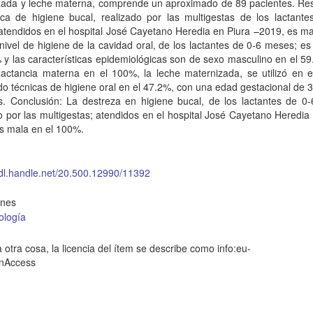
zada y leche materna, comprende un aproximado de 89 pacientes. Res
ica de higiene bucal, realizado por las multigestas de los lactante
tendidos en el hospital José Cayetano Heredia en Piura –2019, es ma
nivel de higiene de la cavidad oral, de los lactantes de 0-6 meses; e
 y las características epidemiológicas son de sexo masculino en el 5
lactancia materna en el 100%, la leche maternizada, se utilizó en e
do técnicas de higiene oral en el 47.2%, con una edad gestacional de 
. Conclusión: La destreza en higiene bucal, de los lactantes de 0
o por las multigestas; atendidos en el hospital José Cayetano Heredia
es mala en el 100%.
hdl.handle.net/20.500.12990/11392
ones
ología
 otra cosa, la licencia del ítem se describe como info:eu-
enAccess