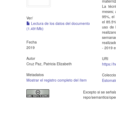
materni
La técn
meses; a
95%, el 
Ver/
el 85.5%
Lectura de los datos del documento
uso de 
(1.491Mb)
realizan
semanas
Fecha
realizad
2019
- 2019 
Autor
URI
Cruz Paz, Patricia Elizabeth
https://
Metadatos
Colecci
Mostrar el registro completo del ítem
Estomat
Excepto si se señala
repo/semantics/op