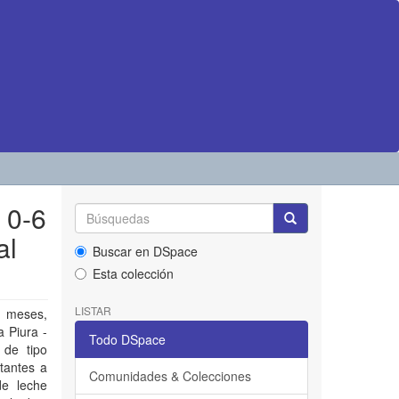
 0-6
al
Buscar en DSpace
Esta colección
LISTAR
6 meses,
a Piura -
Todo DSpace
 de tipo
ctantes a
Comunidades & Colecciones
de leche