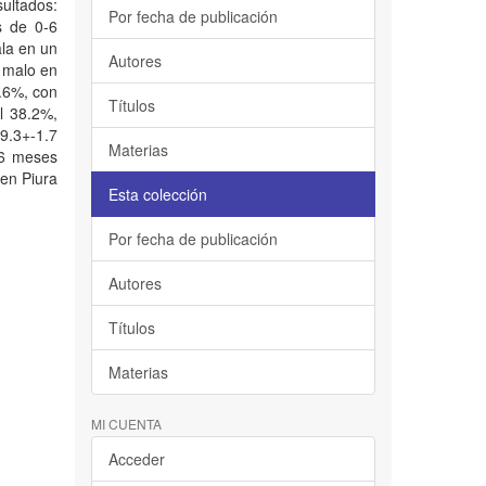
ultados:
Por fecha de publicación
s de 0-6
la en un
Autores
s malo en
9.6%, con
Títulos
l 38.2%,
39.3+-1.7
Materias
-6 meses
 en Piura
Esta colección
Por fecha de publicación
Autores
Títulos
Materias
MI CUENTA
Acceder