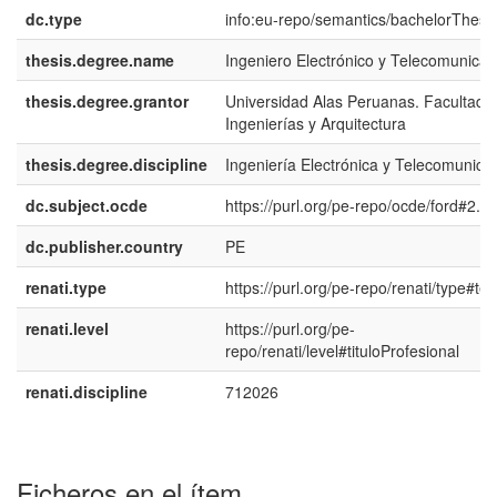
dc.type
info:eu-repo/semantics/bachelorThesi
thesis.degree.name
Ingeniero Electrónico y Telecomunicac
thesis.degree.grantor
Universidad Alas Peruanas. Facultad 
Ingenierías y Arquitectura
thesis.degree.discipline
Ingeniería Electrónica y Telecomunica
dc.subject.ocde
https://purl.org/pe-repo/ocde/ford#2.0
dc.publisher.country
PE
renati.type
https://purl.org/pe-repo/renati/type#tes
renati.level
https://purl.org/pe-
repo/renati/level#tituloProfesional
renati.discipline
712026
Ficheros en el ítem