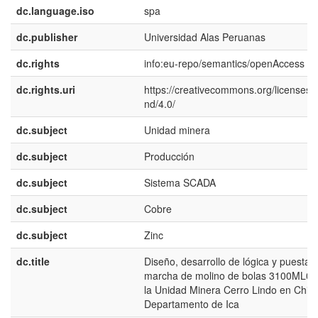
dc.language.iso
spa
dc.publisher
Universidad Alas Peruanas
dc.rights
info:eu-repo/semantics/openAccess
dc.rights.uri
https://creativecommons.org/licenses/
nd/4.0/
dc.subject
Unidad minera
dc.subject
Producción
dc.subject
Sistema SCADA
dc.subject
Cobre
dc.subject
Zinc
dc.title
Diseño, desarrollo de lógica y puesta 
marcha de molino de bolas 3100ML00
la Unidad Minera Cerro Lindo en Chin
Departamento de Ica