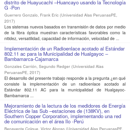
distrito de Huayucachi –Huancayo usando la Tecnología
G -Pon
Guerrero Gonzalo, Frank Eric
(
Universidad Alas PeruanasPE
,
2017
)
Los sistemas nuevos basados en transmisión de datos por medio
de la fibra óptica muestran características favorables como la
nitidez, versatilidad, capacidad de información, velocidad de ...
Implementación de un Radioenlace acotado al Estándar
802.11 ac para la Municipalidad de Hualgayoc –
Bambamarca-Cajamarca
Gonzales Carrión, Segundo Redger
(
Universidad Alas
PeruanasPE
,
2017
)
El desarrollo del presente trabajo responde a la pregunta ¿en qué
consiste la implementación de un radioenlace acotado al
Estándar 802.11 AC para la municipalidad de Hualgayoc-
Bambamarca ...
Mejoramiento de la lectura de los medidores de Energía
Eléctrica de las Sub –estaciones de (138KV), en
Southern Copper Corporation, implementando una red
de comunicación en el área Ilo -Perú
Benavente Colque, Victor Alonso
(
Universidad Alas PeruanasPE
,