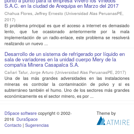
punto a punto para la empresa Vivero los Viñedos
S.A.C. en la ciudad de Arequipa en Marzo del 2017
Chahua Flores, Jeffrey Ernesto
(
Universidad Alas PeruanasPE
,
2017
)
El problema principal es que el acceso a internet es demasiado
lento, que fue ocasionado anteriormente por la mala
implementación de un radio-enlace, este problema se resolverá
realizando un nuevo ...
Desarrollo de un sistema de refrigerado por líquido en
sala de variadores en la unidad cuerpo Mery de la
compañía Minera Casapalca S.A.
Cañari Tafur, Jorge Arturo
(
Universidad Alas PeruanasPE
,
2017
)
Una de las más grandes adversidades en las instalaciones
mineras es controlar la contaminación de polvo y si es
subterráneo también el humo. Uno de los sectores más grandes
económicamente es el sector minero, es por ...
DSpace software
copyright © 2002-
Theme by
2016
DuraSpace
Contacto
|
Sugerencias