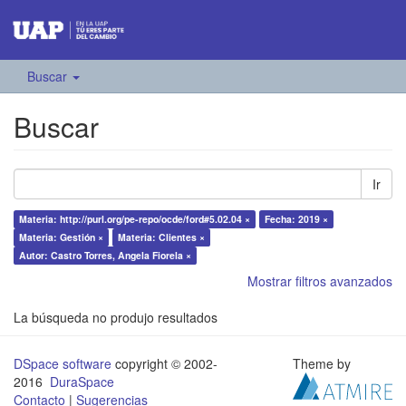
Buscar
Buscar
Ir
Materia: http://purl.org/pe-repo/ocde/ford#5.02.04 ×
Fecha: 2019 ×
Materia: Gestión ×
Materia: Clientes ×
Autor: Castro Torres, Angela Fiorela ×
Mostrar filtros avanzados
La búsqueda no produjo resultados
DSpace software
copyright © 2002-
Theme by
2016
DuraSpace
Contacto
|
Sugerencias