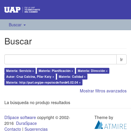
Buscar
Buscar
Ir
Materia: Servicio ×
Materia: Planificación ×
Materia: Dirección ×
Autor: Cruz Calcina, Pilar Katy ×
Materia: Calidad ×
Materia: http://purl.org/pe-repo/ocde/ford#5.02.04 ×
Mostrar filtros avanzados
La búsqueda no produjo resultados
DSpace software
copyright © 2002-
Theme by
2016
DuraSpace
Contacto
|
Sugerencias