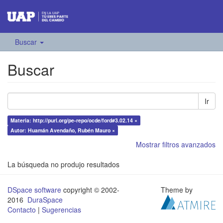
Buscar
Buscar
Ir
Materia: http://purl.org/pe-repo/ocde/ford#3.02.14 ×
Autor: Huamán Avendaño, Rubén Mauro ×
Mostrar filtros avanzados
La búsqueda no produjo resultados
DSpace software
copyright © 2002-
Theme by
2016
DuraSpace
Contacto
|
Sugerencias