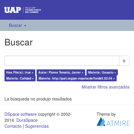
Buscar
Buscar
Ir
Has File(s): true ×
Autor: Flores Tenorio, Javier ×
Materia: Usuario ×
Materia: Calidad ×
Materia: http://purl.org/pe-repo/ocde/ford#5.02.04 ×
Mostrar filtros avanzados
La búsqueda no produjo resultados
DSpace software
copyright © 2002-
Theme by
2016
DuraSpace
Contacto
|
Sugerencias