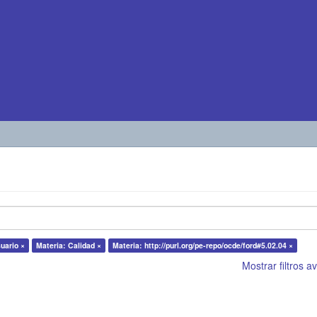
uario ×
Materia: Calidad ×
Materia: http://purl.org/pe-repo/ocde/ford#5.02.04 ×
Mostrar filtros 