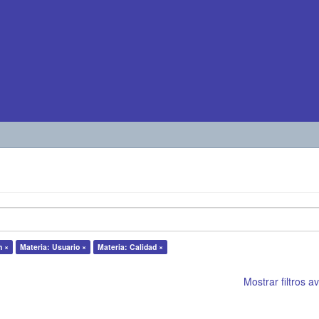
n ×
Materia: Usuario ×
Materia: Calidad ×
Mostrar filtros 