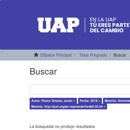
DSpace Principal
Tesis Pregrado
Buscar
Buscar
Autor: Flores Tenorio, Javier ×
Fecha: 2018 ×
Materia: Atenció
Materia: http://purl.org/pe-repo/ocde/ford#5.02.04 ×
La búsqueda no produjo resultados