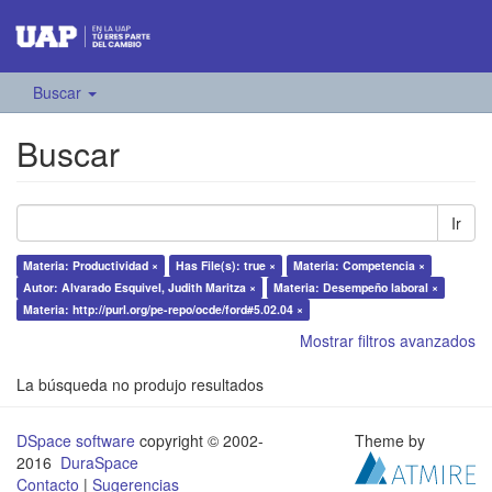
Buscar
Buscar
Ir
Materia: Productividad ×
Has File(s): true ×
Materia: Competencia ×
Autor: Alvarado Esquivel, Judith Maritza ×
Materia: Desempeño laboral ×
Materia: http://purl.org/pe-repo/ocde/ford#5.02.04 ×
Mostrar filtros avanzados
La búsqueda no produjo resultados
DSpace software
copyright © 2002-
Theme by
2016
DuraSpace
Contacto
|
Sugerencias