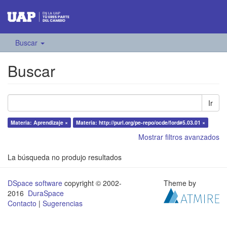
Buscar
Buscar
Ir
Materia: Aprendizaje ×
Materia: http://purl.org/pe-repo/ocde/ford#5.03.01 ×
Mostrar filtros avanzados
La búsqueda no produjo resultados
DSpace software
copyright © 2002-
Theme by
2016
DuraSpace
Contacto
|
Sugerencias