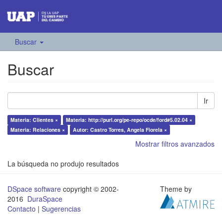
Buscar
Buscar
Ir
Materia: Clientes ×
Materia: http://purl.org/pe-repo/ocde/ford#5.02.04 ×
Materia: Relaciones ×
Autor: Castro Torres, Angela Fiorela ×
Mostrar filtros avanzados
La búsqueda no produjo resultados
DSpace software
copyright © 2002-
Theme by
2016
DuraSpace
Contacto
|
Sugerencias