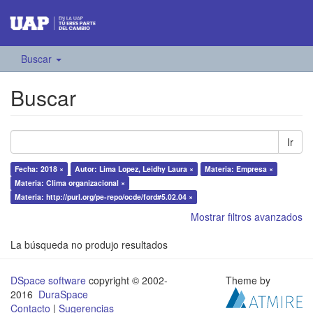
Buscar
Buscar
Ir
Fecha: 2018 ×
Autor: Lima Lopez, Leidhy Laura ×
Materia: Empresa ×
Materia: Clima organizacional ×
Materia: http://purl.org/pe-repo/ocde/ford#5.02.04 ×
Mostrar filtros avanzados
La búsqueda no produjo resultados
DSpace software
copyright © 2002-
Theme by
2016
DuraSpace
Contacto
|
Sugerencias