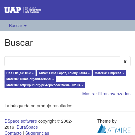
Buscar
Buscar
Ir
Has File(s): true ×
Autor: Lima Lopez, Leidhy Laura ×
Materia: Empresa ×
Materia: Clima organizacional ×
Materia: http://purl.org/pe-repo/ocde/ford#5.02.04 ×
Mostrar filtros avanzados
La búsqueda no produjo resultados
DSpace software
copyright © 2002-
Theme by
2016
DuraSpace
Contacto
|
Sugerencias