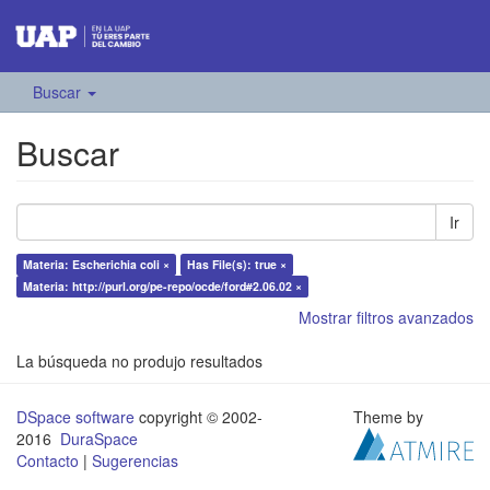
Buscar
Buscar
Ir
Materia: Escherichia coli ×
Has File(s): true ×
Materia: http://purl.org/pe-repo/ocde/ford#2.06.02 ×
Mostrar filtros avanzados
La búsqueda no produjo resultados
DSpace software
copyright © 2002-
Theme by
2016
DuraSpace
Contacto
|
Sugerencias