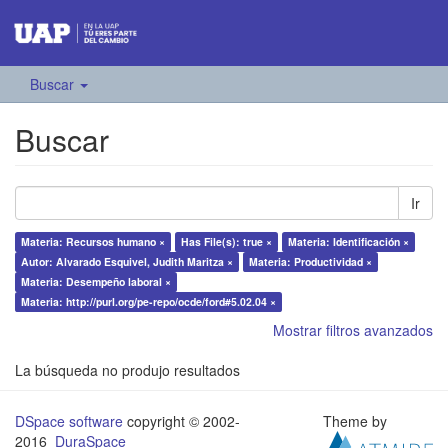
Buscar
Buscar
Ir
Materia: Recursos humano ×
Has File(s): true ×
Materia: Identificación ×
Autor: Alvarado Esquivel, Judith Maritza ×
Materia: Productividad ×
Materia: Desempeño laboral ×
Materia: http://purl.org/pe-repo/ocde/ford#5.02.04 ×
Mostrar filtros avanzados
La búsqueda no produjo resultados
DSpace software
copyright © 2002-
Theme by
2016
DuraSpace