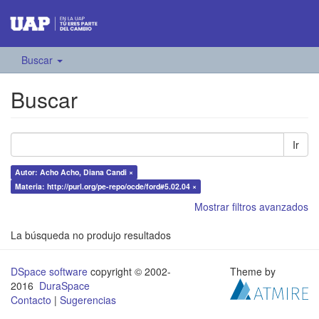
Buscar
Buscar
Ir
Autor: Acho Acho, Diana Candi ×
Materia: http://purl.org/pe-repo/ocde/ford#5.02.04 ×
Mostrar filtros avanzados
La búsqueda no produjo resultados
DSpace software
copyright © 2002-
Theme by
2016
DuraSpace
Contacto
|
Sugerencias