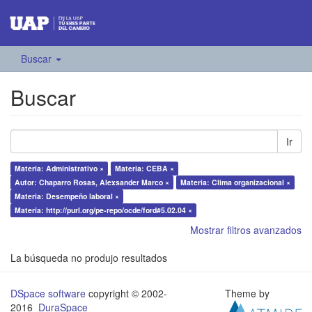
Buscar
Buscar
Ir
Materia: Administrativo ×
Materia: CEBA ×
Autor: Chaparro Rosas, Alexsander Marco ×
Materia: Clima organizacional ×
Materia: Desempeño laboral ×
Materia: http://purl.org/pe-repo/ocde/ford#5.02.04 ×
Mostrar filtros avanzados
La búsqueda no produjo resultados
DSpace software
copyright © 2002-
Theme by
2016
DuraSpace