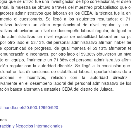
gía que se utilizó fue una investigación de tipo correlacional, el dise
ntal, la muestra se obtuvo a través del muestreo probabilístico que 
jadores administrativos que laboran en los CEBA, la técnica fue la e
rumento el cuestionario. Se llegó a los siguientes resultados: el 7
trativos tuvieron un clima organizacional de nivel regular, y u
rativos obtuvieron un nivel de desempeño laboral regular, de igual 
de administrativos un nivel regular de estabilidad laboral en su p
 por otro lado el 53.13% del personal administrativo afirman haber t
nte oportunidad de progreso, de igual manera el 53.13% afirmaron t
remuneración e incentivos, por otro lado el 59.38% obtuvieron un nive
jo en equipo, finalmente un 71.88% del personal administrativo afir
ción regular con la autoridad directriz. Se llegó a la conclusión que
cional en las dimensiones de estabilidad laboral, oportunidades de 
aciones e incentivos, relación con la autoridad directriz 
ativamente en el desempeño laboral del personal administrativo de lo
ción básica alternativa estatales CEBA del distrito de Juliaca.
hdl.handle.net/20.500.12990/920
ones
ración y Negocios Internacionales