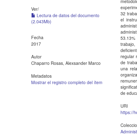
metodolo
experime
Ver/
32 traba
Lectura de datos del documento
el inst
(2.043Mb)
adminis
administ
Fecha
53.13% 
2017
trabajo,
deficie
regular 
Autor
de traba
Chaparro Rosas, Alexsander Marco
una rela
organiza
Metadatos
remuner
Mostrar el registro completo del ítem
signific
de educa
URI
https://
Colecci
Administ