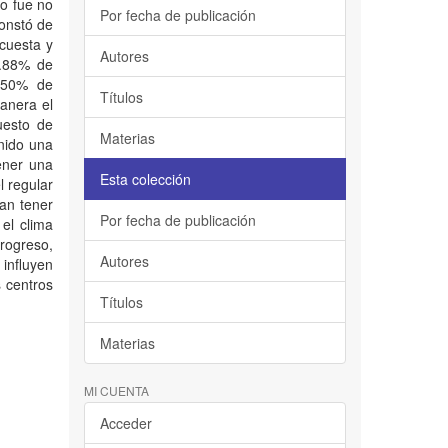
ño fue no
Por fecha de publicación
constó de
ncuesta y
Autores
1.88% de
n 50% de
Títulos
manera el
uesto de
Materias
enido una
ener una
Esta colección
l regular
man tener
Por fecha de publicación
 el clima
progreso,
Autores
influyen
s centros
Títulos
Materias
MI CUENTA
Acceder