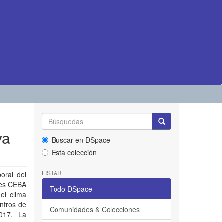
va
Buscar en DSpace
Esta colección
LISTAR
oral del
ales CEBA
Todo DSpace
del clima
entros de
Comunidades & Colecciones
2017. La