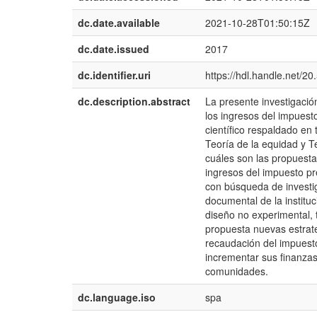
dc.date.available
2021-10-28T01:50:15Z
dc.date.issued
2017
dc.identifier.uri
https://hdl.handle.net/2
dc.description.abstract
La presente investigació
los ingresos del impuesto
científico respaldado en
Teoría de la equidad y Te
cuáles son las propuest
ingresos del impuesto pre
con búsqueda de investiga
documental de la instituci
diseño no experimental, 
propuesta nuevas estrat
recaudación del impuesto 
incrementar sus finanzas
comunidades.
dc.language.iso
spa