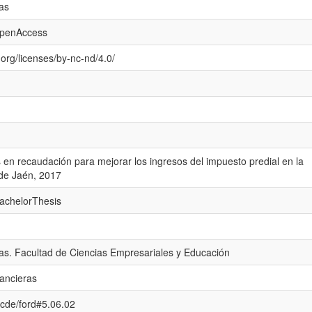
as
openAccess
org/licenses/by-nc-nd/4.0/
 en recaudación para mejorar los ingresos del impuesto predial en la
 de Jaén, 2017
bachelorThesis
as. Facultad de Ciencias Empresariales y Educación
nancieras
/ocde/ford#5.06.02