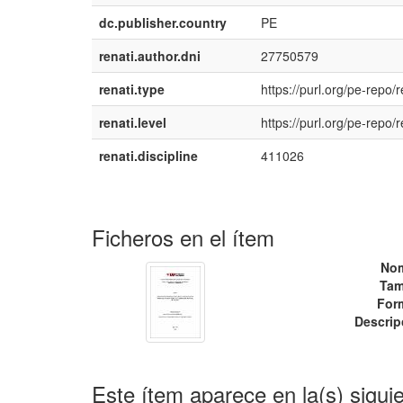
dc.publisher.country
PE
renati.author.dni
27750579
renati.type
https://purl.org/pe-repo/r
renati.level
https://purl.org/pe-repo/r
renati.discipline
411026
Ficheros en el ítem
No
Tam
For
Descrip
Este ítem aparece en la(s) sigui