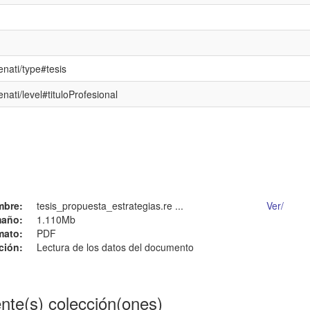
enati/type#tesis
enati/level#tituloProfesional
mbre:
tesis_propuesta_estrategias.re ...
Ver/
año:
1.110Mb
mato:
PDF
ción:
Lectura de los datos del documento
ente(s) colección(ones)