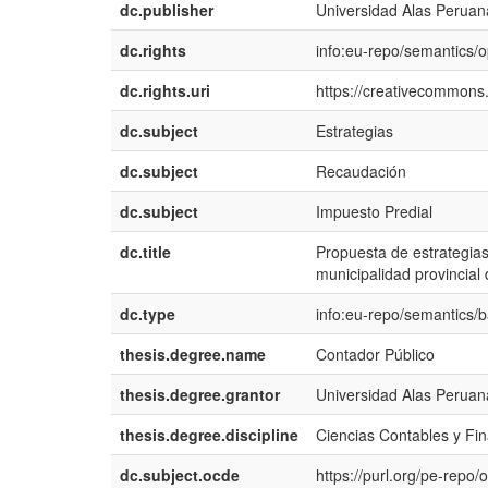
dc.publisher
Universidad Alas Peruan
dc.rights
info:eu-repo/semantics/
dc.rights.uri
https://creativecommons.
dc.subject
Estrategias
dc.subject
Recaudación
dc.subject
Impuesto Predial
dc.title
Propuesta de estrategias
municipalidad provincial
dc.type
info:eu-repo/semantics/
thesis.degree.name
Contador Público
thesis.degree.grantor
Universidad Alas Peruan
thesis.degree.discipline
Ciencias Contables y Fi
dc.subject.ocde
https://purl.org/pe-repo