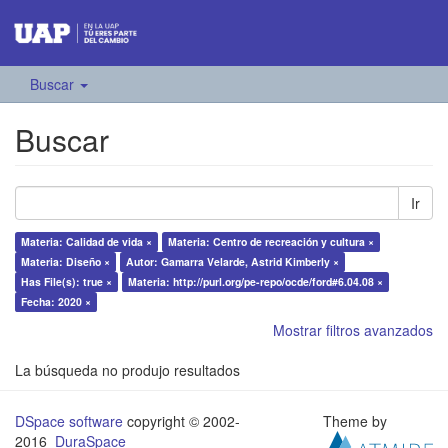
Buscar
Buscar
Ir
Materia: Calidad de vida ×
Materia: Centro de recreación y cultura ×
Materia: Diseño ×
Autor: Gamarra Velarde, Astrid Kimberly ×
Has File(s): true ×
Materia: http://purl.org/pe-repo/ocde/ford#6.04.08 ×
Fecha: 2020 ×
Mostrar filtros avanzados
La búsqueda no produjo resultados
DSpace software
copyright © 2002-
Theme by
2016
DuraSpace