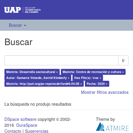
Buscar
Buscar
Ir
Materia: Desarrollo sociocultural ×
Materia: Centro de recreación y cultura ×
Autor: Gamarra Velarde, Astrid Kimberly ×
Has File(s): true ×
Materia: http://purl.org/pe-repo/ocde/ford#6.04.08 ×
Fecha: 2020 ×
Mostrar filtros avanzados
La búsqueda no produjo resultados
DSpace software
copyright © 2002-
Theme by
2016
DuraSpace
Contacto
|
Sugerencias