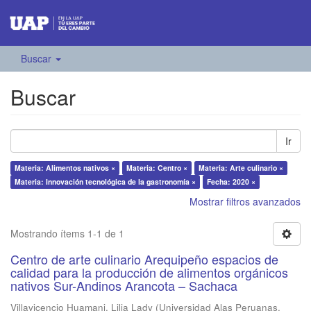
Buscar
Buscar
Ir
Materia: Alimentos nativos ×
Materia: Centro ×
Materia: Arte culinario ×
Materia: Innovación tecnológica de la gastronomía ×
Fecha: 2020 ×
Mostrar filtros avanzados
Mostrando ítems 1-1 de 1
Centro de arte culinario Arequipeño espacios de
calidad para la producción de alimentos orgánicos
nativos Sur-Andinos Arancota – Sachaca
Villavicencio Huamani, Lilia Lady
(
Universidad Alas Peruanas
,