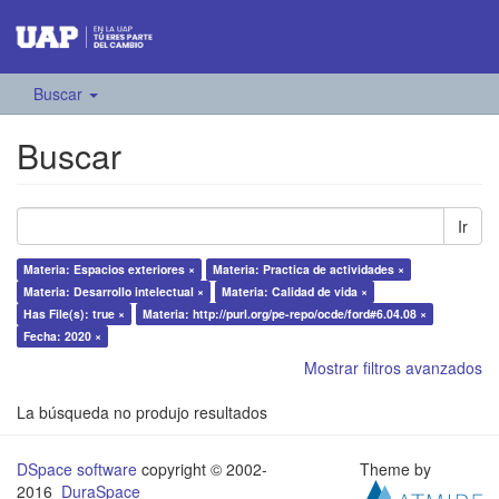
Buscar
Buscar
Ir
Materia: Espacios exteriores ×
Materia: Practica de actividades ×
Materia: Desarrollo intelectual ×
Materia: Calidad de vida ×
Has File(s): true ×
Materia: http://purl.org/pe-repo/ocde/ford#6.04.08 ×
Fecha: 2020 ×
Mostrar filtros avanzados
La búsqueda no produjo resultados
DSpace software
copyright © 2002-
Theme by
2016
DuraSpace