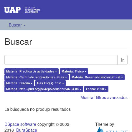
Buscar
Buscar
Ir
Materia: Practica de actividades ×
Materia: Físico ×
Materia: Centro de recreación y cultura ×
Materia: Desarrollo sociocultural ×
Materia: Diseño ×
Has File(s): true ×
Materia: http://purl.org/pe-repo/ocde/ford#6.04.08 ×
Fecha: 2020 ×
Mostrar filtros avanzados
La búsqueda no produjo resultados
DSpace software
copyright © 2002-
Theme by
2016
DuraSpace