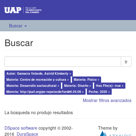
Buscar
Buscar
Ir
Autor: Gamarra Velarde, Astrid Kimberly ×
Materia: Centro de recreación y cultura ×
Materia: Físico ×
Materia: Desarrollo sociocultural ×
Materia: Diseño ×
Has File(s): true ×
Materia: http://purl.org/pe-repo/ocde/ford#6.04.08 ×
Fecha: 2020 ×
Mostrar filtros avanzados
La búsqueda no produjo resultados
DSpace software
copyright © 2002-
Theme by
2016
DuraSpace