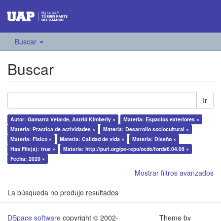
Buscar
Buscar
Ir
Autor: Gamarra Velarde, Astrid Kimberly ×
Materia: Espacios exteriores ×
Materia: Practica de actividades ×
Materia: Desarrollo sociocultural ×
Materia: Físico ×
Materia: Calidad de vida ×
Materia: Diseño ×
Has File(s): true ×
Materia: http://purl.org/pe-repo/ocde/ford#6.04.08 ×
Fecha: 2020 ×
Mostrar filtros avanzados
La búsqueda no produjo resultados
DSpace software
copyright © 2002-
Theme by