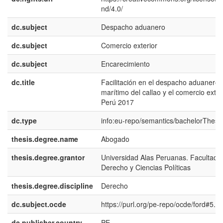
nd/4.0/
dc.subject
Despacho aduanero
dc.subject
Comercio exterior
dc.subject
Encarecimiento
dc.title
Facilitación en el despacho aduanero
marítimo del callao y el comercio exter
Perú 2017
dc.type
info:eu-repo/semantics/bachelorThesi
thesis.degree.name
Abogado
thesis.degree.grantor
Universidad Alas Peruanas. Facultad 
Derecho y Ciencias Políticas
thesis.degree.discipline
Derecho
dc.subject.ocde
https://purl.org/pe-repo/ocde/ford#5.0
dc.publisher.country
PE