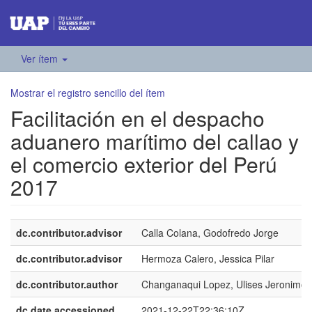
Ver ítem
Mostrar el registro sencillo del ítem
Facilitación en el despacho
aduanero marítimo del callao y
el comercio exterior del Perú
2017
dc.contributor.advisor
Calla Colana, Godofredo Jorge
dc.contributor.advisor
Hermoza Calero, Jessica Pilar
dc.contributor.author
Changanaqui Lopez, Ulises Jeronimo 
dc.date.accessioned
2021-12-22T22:36:10Z