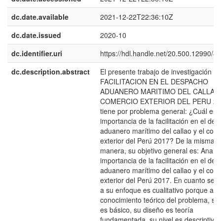
dc.date.available
2021-12-22T22:36:10Z
dc.date.issued
2020-10
dc.identifier.uri
https://hdl.handle.net/20.500.12990/4
dc.description.abstract
El presente trabajo de investigación ti
FACILITACION EN EL DESPACHO
ADUANERO MARITIMO DEL CALLAO 
COMERCIO EXTERIOR DEL PERU 20
tiene por problema general: ¿Cuál es l
importancia de la facilitación en el de
aduanero marítimo del callao y el com
exterior del Perú 2017? De la misma
manera, su objetivo general es: Analiza
importancia de la facilitación en el de
aduanero marítimo del callao y el com
exterior del Perú 2017. En cuanto se r
a su enfoque es cualitativo porque amp
conocimiento teórico del problema, su 
es básico, su diseño es teoría
fundamentada, su nivel es descriptivo,