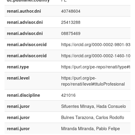
renati.author.dni
40748604
renati.advisor.dni
25413288
renati.advisor.dni
08875469
renati.advisor.orcid
https://orcid.org/0000-0002-9801-935
renati.advisor.orcid
https://orcid.org/0000-0002-1460-107
renati.type
https://purl.org/pe-repo/renati/type#tes
renati.level
https://purl.org/pe-
repo/renati/level#tituloProfesional
renati.discipline
421016
renati.juror
Sifuentes Minaya, Hada Consuelo
renati.juror
Bulnes Tarazona, Carlos Rodolfo
renati.juror
Miranda Miranda, Pablo Felipe