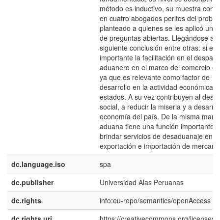
método es inductivo, su muestra consi
en cuatro abogados peritos del probl
planteado a quienes se les aplicó una
de preguntas abiertas. Llegándose a l
siguiente conclusión entre otras: si es
importante la facilitación en el despac
aduanero en el marco del comercio ext
ya que es relevante como factor de
desarrollo en la actividad económica d
estados. A su vez contribuyen al desar
social, a reducir la miseria y a desarrol
economía del país. De la misma maner
aduana tiene una función importante e
brindar servicios de desaduanaje en la
exportación e importación de mercanc
dc.language.iso
spa
dc.publisher
Universidad Alas Peruanas
dc.rights
info:eu-repo/semantics/openAccess
dc.rights.uri
https://creativecommons.org/licenses/