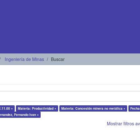
Ingeniería de Minas
Buscar
2.11.00 ×
Materia: Productividad ×
Materia: Concesión minera no metálica ×
Fecha
ernandez, Fernando Ivan ×
Mostrar filtros 