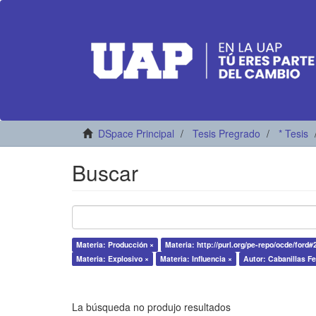
DSpace Principal
Tesis Pregrado
* Tesis
Buscar
Materia: Producción ×
Materia: http://purl.org/pe-repo/ocde/ford#
Materia: Explosivo ×
Materia: Influencia ×
Autor: Cabanillas F
La búsqueda no produjo resultados