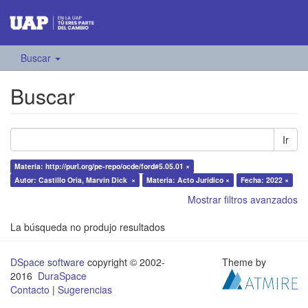
Buscar
Buscar
Ir
Materia: http://purl.org/pe-repo/ocde/ford#5.05.01 ×
Autor: Castillo Oria, Marvin Dick ×
Materia: Acto Jurídico ×
Fecha: 2022 ×
Mostrar filtros avanzados
La búsqueda no produjo resultados
DSpace software
copyright © 2002-
Theme by
2016
DuraSpace
Contacto
|
Sugerencias