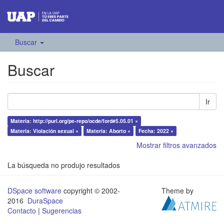
Buscar
Buscar
Ir
Materia: http://purl.org/pe-repo/ocde/ford#5.05.01 ×
Materia: Violación sexual ×
Materia: Aborto ×
Fecha: 2022 ×
Mostrar filtros avanzados
La búsqueda no produjo resultados
DSpace software
copyright © 2002-
Theme by
2016
DuraSpace
Contacto
|
Sugerencias