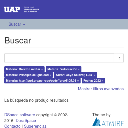
Buscar
Buscar
Ir
Materia: Brevete militar ×
Materia: Vulneración ×
Materia: Principio de igualdad ×
Autor: Cayo Salazar, Luis ×
Materia: http://purl.org/pe-repo/ocde/ford#5.05.01 ×
Fecha: 2022 ×
Mostrar filtros avanzados
La búsqueda no produjo resultados
DSpace software
copyright © 2002-
Theme by
2016
DuraSpace
Contacto
|
Sugerencias