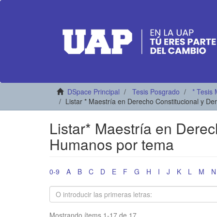
DSpace Principal
Tesis Posgrado
* Tesis 
Listar * Maestría en Derecho Constitucional y 
Listar* Maestría en Dere
Humanos por tema
0-9
A
B
C
D
E
F
G
H
I
J
K
L
M
N
Mostrando ítems 1-17 de 17