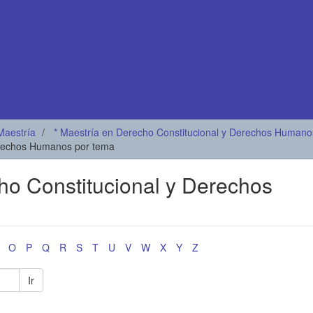
Maestría
* Maestría en Derecho Constitucional y Derechos Humano
Derechos Humanos por tema
cho Constitucional y Derechos
O
P
Q
R
S
T
U
V
W
X
Y
Z
Ir