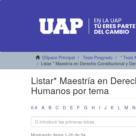
DSpace Principal
Tesis Posgrado
* Tesis 
Listar * Maestría en Derecho Constitucional y 
Listar* Maestría en Dere
Humanos por tema
0-9
A
B
C
D
E
F
G
H
I
J
K
L
M
N
Mostrando ítems 1-20 de 54