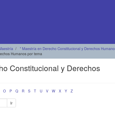
Maestría
* Maestría en Derecho Constitucional y Derechos Humano
Derechos Humanos por tema
cho Constitucional y Derechos
O
P
Q
R
S
T
U
V
W
X
Y
Z
Ir